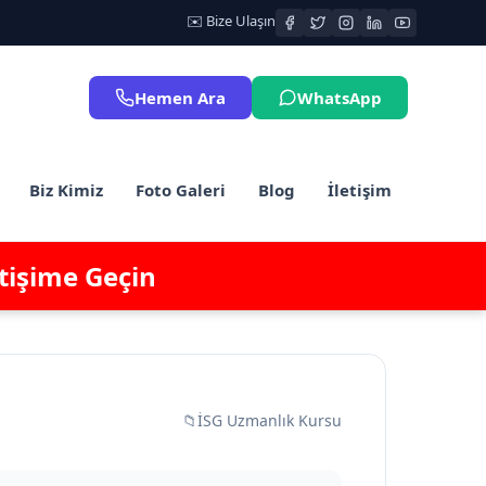
✉️ Bize Ulaşın
Hemen Ara
WhatsApp
Biz Kimiz
Foto Galeri
Blog
İletişim
etişime Geçin
📁
İSG Uzmanlık Kursu