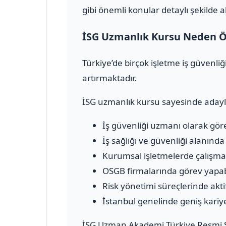
gibi önemli konular detaylı şekilde a
İSG Uzmanlık Kursu Neden Ö
Türkiye’de birçok işletme iş güvenl
artırmaktadır.
İSG uzmanlık kursu sayesinde adayl
İş güvenliği uzmanı olarak göre
İş sağlığı ve güvenliği alanınd
Kurumsal işletmelerde çalışma f
OSGB firmalarında görev yapab
Risk yönetimi süreçlerinde aktif 
İstanbul genelinde geniş kariyer
İSG Uzman Akademi Türkiye Resmi S