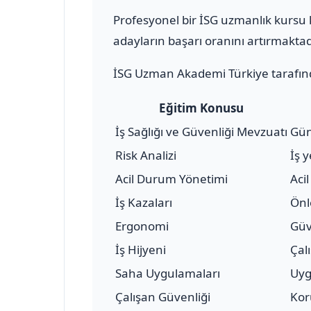
Profesyonel bir İSG uzmanlık kursu k
adayların başarı oranını artırmaktad
İSG Uzman Akademi Türkiye tarafınd
Eğitim Konusu
İş Sağlığı ve Güvenliği Mevzuatı
Gün
Risk Analizi
İş 
Acil Durum Yönetimi
Aci
İş Kazaları
Önl
Ergonomi
Güv
İş Hijyeni
Çal
Saha Uygulamaları
Uyg
Çalışan Güvenliği
Kor