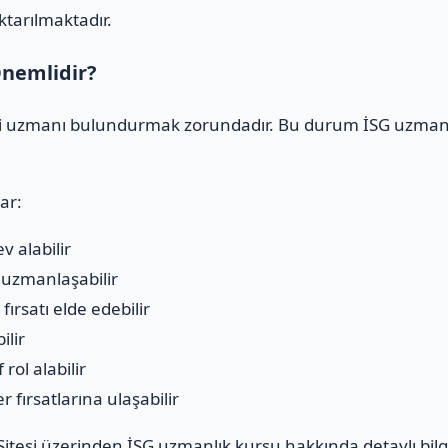
ktarılmaktadır.
nemlidir?
iği uzmanı bulundurmak zorundadır. Bu durum İSG uzmanlı
ar:
v alabilir
a uzmanlaşabilir
ırsatı elde edebilir
ilir
rol alabilir
 fırsatlarına ulaşabilir
itesi
üzerinden İSG uzmanlık kursu hakkında detaylı bilgi