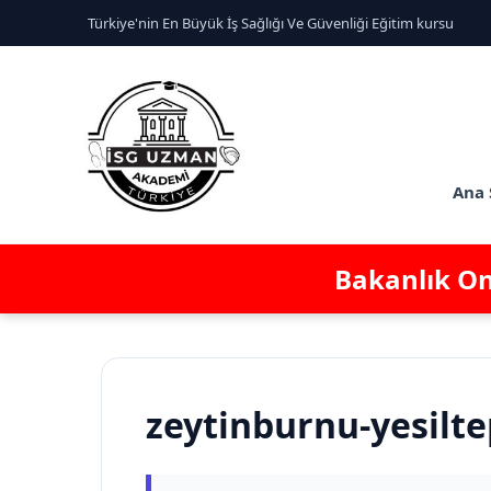
Türkiye'nin En Büyük İş Sağlığı Ve Güvenliği Eğitim kursu
Ana 
Bakanlık Ona
zeytinburnu-yesilt