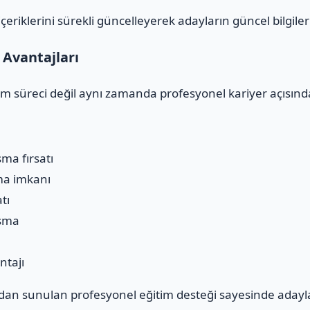
riklerini sürekli güncelleyerek adayların güncel bilgiler
Avantajları
im süreci değil aynı zamanda profesyonel kariyer açısında
şma fırsatı
ma imkanı
tı
aşma
ntajı
an sunulan profesyonel eğitim desteği sayesinde adayl