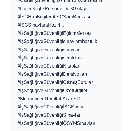
#CsınıfıİşGüvenliğiUzmanı #İşyeriHekimi
#DiğerSağlıkPersoneli #İSGkitap
#İSGHapBilgiler #İSGSoruBankası
#İSGSınavlaraHazırlık
#İşSağlığıveGüvenliğiEğitimMerkezi
#İşSağlığıveGüvenliğisınavlarahazırlık
#İşSağlığıveGüvenliğisınavları
#İşSağlığıveGüvenliğisertifikası
#İşSağlığıveGüvenliğiKitapları
#İşSağlığıveGüvenliğiDersNotları
#İşSağlığıveGüvenliğiÇıkmışSorular
#İşSağlığıveGüvenliğiÖzetBilgiler
#MuhammedNurullahAcarİSG
#İşSağlığıveGüvenliğiİSGKursu
#İşSağlığıveGüvenliğiSınavları
#İşSağlığıveGüvenliğiÖSYMSınavları