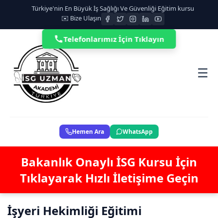
Türkiye'nin En Büyük İş Sağlığı Ve Güvenliği Eğitim kursu
✉️ Bize Ulaşın
Telefonlarımız İçin Tıklayın
☰
Hemen Ara
WhatsApp
Bakanlık Onaylı İSG Kursu İçin
Tıklayarak Hızlı İletişime Geçin
İşyeri Hekimliği Eğitimi