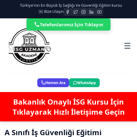
Türkiye'nin En Büyük İş Sağlığı Ve Güvenliği Eğitim kursu
✉️ Bize Ulaşın
Telefonlarımız İçin Tıklayın
☰
Hemen Ara
WhatsApp
Bakanlık Onaylı İSG Kursu İçin
Tıklayarak Hızlı İletişime Geçin
A Sınıfı İş Güvenliği Eğitimi