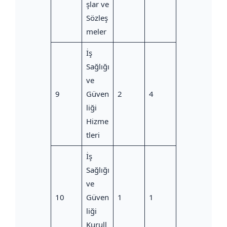
şlar ve
Sözleş
meler
İş
Sağlığı
ve
9
Güven
2
4
liği
Hizme
tleri
İş
Sağlığı
ve
10
Güven
1
1
liği
Kurull