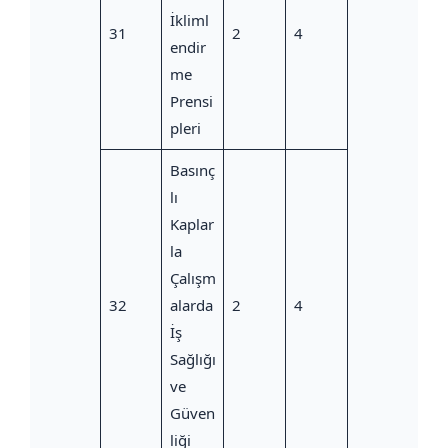
İkliml
31
2
4
endir
me
Prensi
pleri
Basınç
lı
Kaplar
la
Çalışm
32
alarda
2
4
İş
Sağlığı
ve
Güven
liği