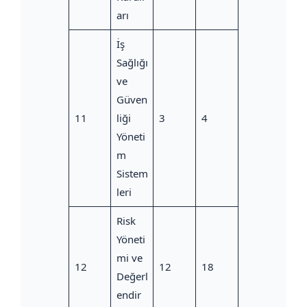
arı
İş
Sağlığı
ve
Güven
11
liği
3
4
Yöneti
m
Sistem
leri
Risk
Yöneti
mi ve
12
12
18
Değerl
endir