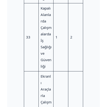
Kapalı
Alanla
rda
Çalışm
alarda
33
1
2
İş
Sağlığı
ve
Güven
liği
Ekranl
ı
Araçla
rla
Çalışm