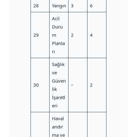
28
Yangın
3
6
Acil
Duru
29
m
2
4
Planla
rı
Sağlık
ve
Güven
30
–
2
lik
İşaretl
eri
Haval
andır
ma ve