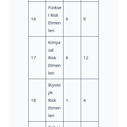
Fizikse
l Risk
16
6
9
Etmen
leri
Kimya
sal
17
Risk
6
12
Etmen
leri
Biyolo
jik
18
Risk
1
4
Etmen
leri