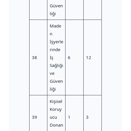
Güven
liği
Made
n
İşyerle
rinde
38
İş
6
12
Sağlığı
ve
Güven
liği
Kişisel
Koruy
39
ucu
1
3
Donan