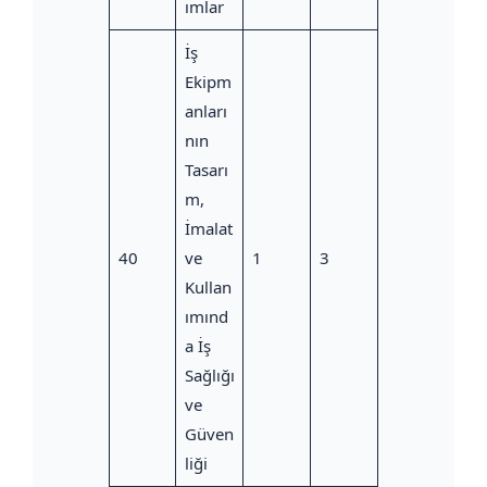
ımlar
İş
Ekipm
anları
nın
Tasarı
m,
İmalat
40
ve
1
3
Kullan
ımınd
a İş
Sağlığı
ve
Güven
liği