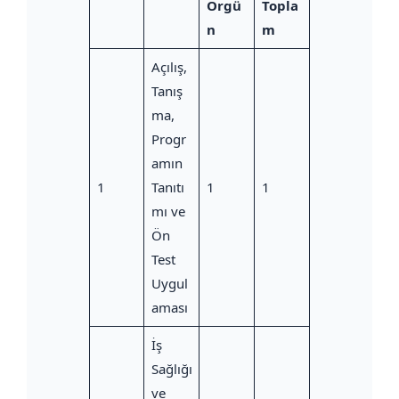
Örgü
Topla
n
m
Açılış,
Tanış
ma,
Progr
amın
1
Tanıtı
1
1
mı ve
Ön
Test
Uygul
aması
İş
Sağlığı
ve