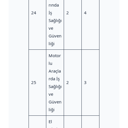
rında
24
İş
2
4
Sağlığı
ve
Güven
liği
Motor
lu
Araçla
rda İş
25
2
3
Sağlığı
ve
Güven
liği
El