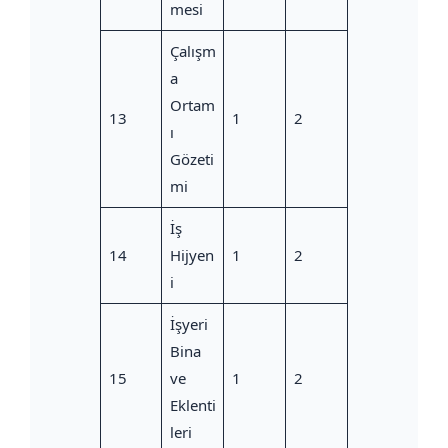
mesi
Çalışm
a
Ortam
13
1
2
ı
Gözeti
mi
İş
14
Hijyen
1
2
i
İşyeri
Bina
15
ve
1
2
Eklenti
leri