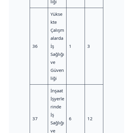
liği
Yükse
kte
Çalışm
alarda
36
İş
1
3
Sağlığı
ve
Güven
liği
İnşaat
İşyerle
rinde
İş
37
6
12
Sağlığı
ve