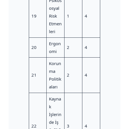
Psikos
osyal
19
Risk
1
4
Etmen
leri
Ergon
20
2
4
omi
Korun
ma
21
2
4
Politik
aları
Kayna
k
İşlerin
de İş
22
3
4