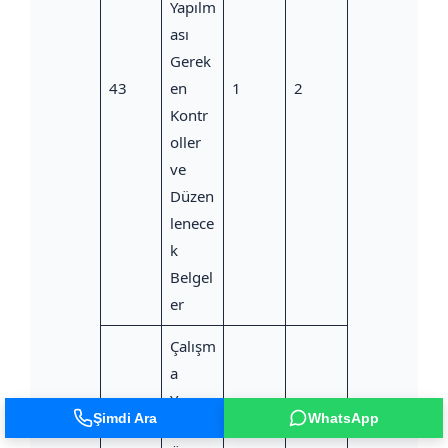
Yapılm
ası
Gerek
43
en
1
2
Kontr
oller
ve
Düzen
lenece
k
Belgel
er
Çalışm
a
Yaşam
Şimdi Ara
WhatsApp
ında