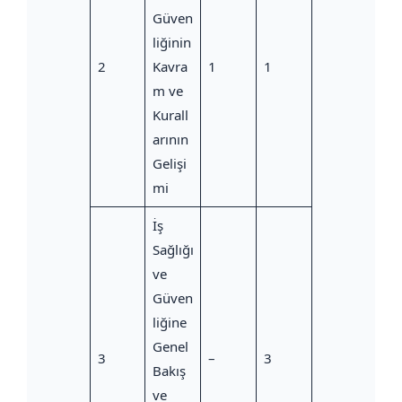
Güven
liğinin
2
Kavra
1
1
m ve
Kurall
arının
Gelişi
mi
İş
Sağlığı
ve
Güven
liğine
Genel
3
–
3
Bakış
ve