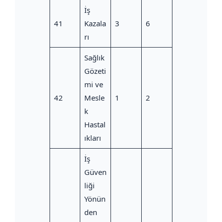
İş
41
Kazala
3
6
rı
Sağlık
Gözeti
mi ve
42
Mesle
1
2
k
Hastal
ıkları
İş
Güven
liği
Yönün
den