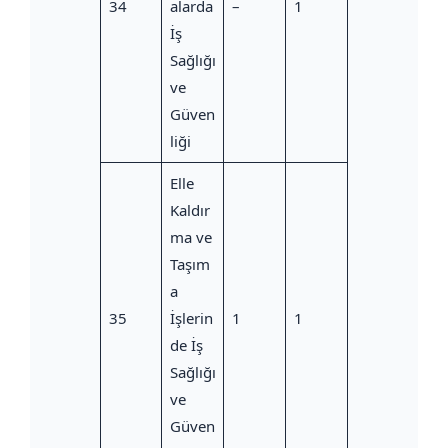
34
alarda
–
1
İş
Sağlığı
ve
Güven
liği
Elle
Kaldır
ma ve
Taşım
a
35
İşlerin
1
1
de İş
Sağlığı
ve
Güven