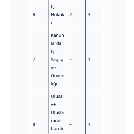
İş
6
Hukuk
2
4
u
Kanun
larda
İş
7
Sağlığı
–
1
ve
Güven
liği
Ulusal
ve
Ulusla
rarası
8
–
1
Kurulu