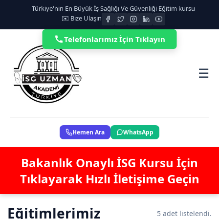
Türkiye'nin En Büyük İş Sağlığı Ve Güvenliği Eğitim kursu
✉️ Bize Ulaşın
Telefonlarımız İçin Tıklayın
☰
Hemen Ara
WhatsApp
Bakanlık Onaylı İSG Kursu İçin
Tıklayarak Hızlı İletişime Geçin
Eğitimlerimiz
5 adet listelendi.