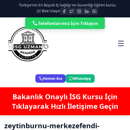
Türkiye'nin En Büyük İş Sağlığı Ve Güvenliği Eğitim kursu
✉️ Bize Ulaşın
Telefonlarımız İçin Tıklayın
☰
Hemen Ara
WhatsApp
Bakanlık Onaylı İSG Kursu İçin
Tıklayarak Hızlı İletişime Geçin
zeytinburnu-merkezefendi-