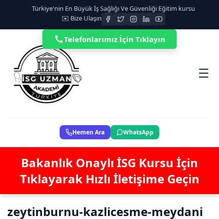
Türkiye'nin En Büyük İş Sağlığı Ve Güvenliği Eğitim kursu
✉️ Bize Ulaşın
Telefonlarımız İçin Tıklayın
☰
Hemen Ara
WhatsApp
Bakanlık Onaylı İSG Kursu İçin
Tıklayarak Hızlı İletişime Geçin
zeytinburnu-kazlicesme-meydani