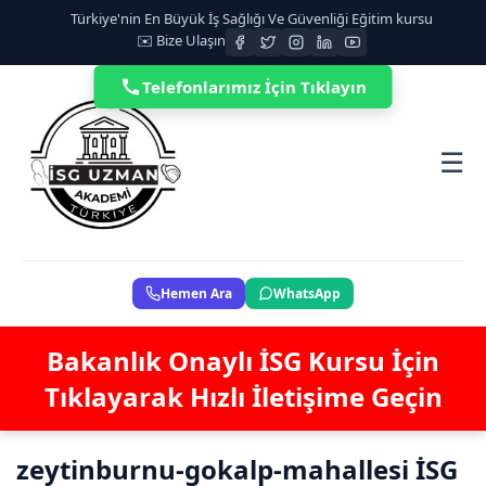
Türkiye'nin En Büyük İş Sağlığı Ve Güvenliği Eğitim kursu
✉️ Bize Ulaşın
Telefonlarımız İçin Tıklayın
☰
Hemen Ara
WhatsApp
Bakanlık Onaylı İSG Kursu İçin
Tıklayarak Hızlı İletişime Geçin
zeytinburnu-gokalp-mahallesi İSG