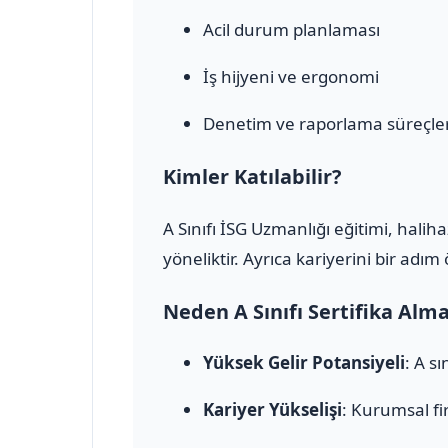
Acil durum planlaması
İş hijyeni ve ergonomi
Denetim ve raporlama süreçler
Kimler Katılabilir?
A Sınıfı İSG Uzmanlığı eğitimi, halih
yöneliktir. Ayrıca kariyerini bir adı
Neden A Sınıfı Sertifika Alm
Yüksek Gelir Potansiyeli
: A s
Kariyer Yükselişi
: Kurumsal fi