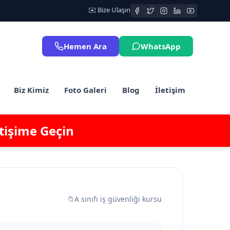
✉️ Bize Ulaşın
Hemen Ara
WhatsApp
Biz Kimiz
Foto Galeri
Blog
İletişim
etişime Geçin
📁
A sınıfı iş güvenliği kursu