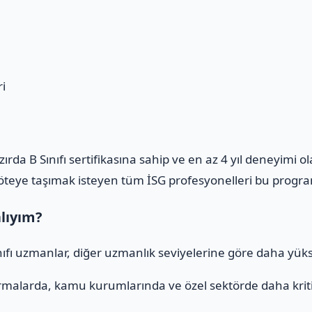
i
azırda B Sınıfı sertifikasına sahip ve en az 4 yıl deneyimi 
m öteye taşımak isteyen tüm İSG profesyonelleri bu program
alıyım?
ınıfı uzmanlar, diğer uzmanlık seviyelerine göre daha yüks
rmalarda, kamu kurumlarında ve özel sektörde daha kritik