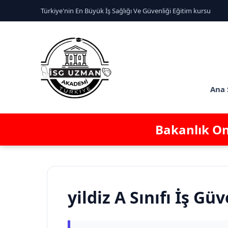
Türkiye'nin En Büyük İş Sağlığı Ve Güvenliği Eğitim kursu
Ana 
Bakanlık Ona
yildiz A Sınıfı İş Gü