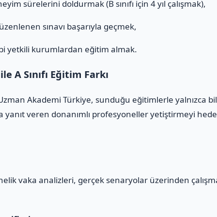
eyim sürelerini doldurmak (B sınıfı için 4 yıl çalışmak),
düzenlenen sınavı başarıyla geçmek,
i yetkili kurumlardan eğitim almak.
e A Sınıfı Eğitim Farkı
SG Uzman Akademi Türkiye, sunduğu eğitimlerle yalnızca b
 yanıt veren donanımlı profesyoneller yetiştirmeyi hedefl
yönelik vaka analizleri, gerçek senaryolar üzerinden çalış