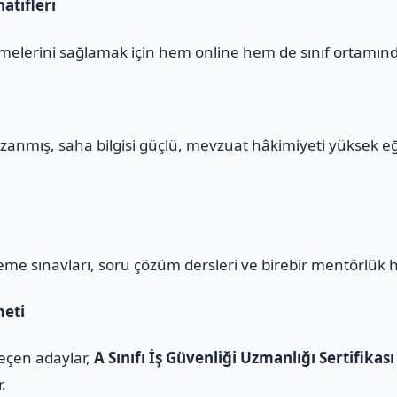
atifleri
melerini sağlamak için hem online hem de sınıf ortamınd
zanmış, saha bilgisi güçlü, mevzuat hâkimiyeti yüksek e
eme sınavları, soru çözüm dersleri ve birebir mentörlük 
meti
geçen adaylar,
A Sınıfı İş Güvenliği Uzmanlığı Sertifikası
r.