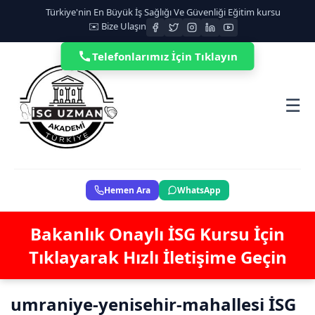
Türkiye'nin En Büyük İş Sağlığı Ve Güvenliği Eğitim kursu
✉️ Bize Ulaşın
Telefonlarımız İçin Tıklayın
☰
Hemen Ara
WhatsApp
Bakanlık Onaylı İSG Kursu İçin
Tıklayarak Hızlı İletişime Geçin
umraniye-yenisehir-mahallesi İSG