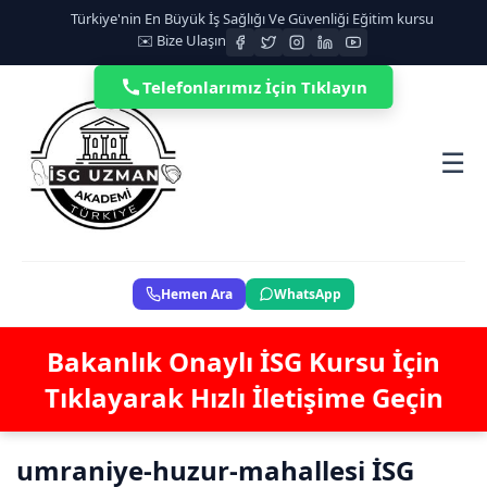
Türkiye'nin En Büyük İş Sağlığı Ve Güvenliği Eğitim kursu
✉️ Bize Ulaşın
Telefonlarımız İçin Tıklayın
☰
Hemen Ara
WhatsApp
Bakanlık Onaylı İSG Kursu İçin
Tıklayarak Hızlı İletişime Geçin
umraniye-huzur-mahallesi İSG