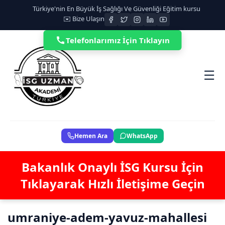
Türkiye'nin En Büyük İş Sağlığı Ve Güvenliği Eğitim kursu
✉️ Bize Ulaşın
Telefonlarımız İçin Tıklayın
☰
Hemen Ara
WhatsApp
Bakanlık Onaylı İSG Kursu İçin
Tıklayarak Hızlı İletişime Geçin
umraniye-adem-yavuz-mahallesi