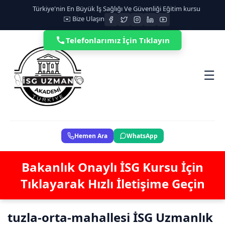
Türkiye'nin En Büyük İş Sağlığı Ve Güvenliği Eğitim kursu
✉️ Bize Ulaşın
Telefonlarımız İçin Tıklayın
☰
Hemen Ara
WhatsApp
Bakanlık Onaylı İSG Kursu İçin
Tıklayarak Hızlı İletişime Geçin
tuzla-orta-mahallesi İSG Uzmanlık