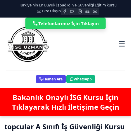
Türkiye'nin En Büyük İş Sağlığı Ve Güvenliği Eğitim kursu
✉️ Bize Ulaşın
Telefonlarımız İçin Tıklayın
☰
Hemen Ara
WhatsApp
Bakanlık Onaylı İSG Kursu İçin
Tıklayarak Hızlı İletişime Geçin
topcular A Sınıfı İş Güvenliği Kursu