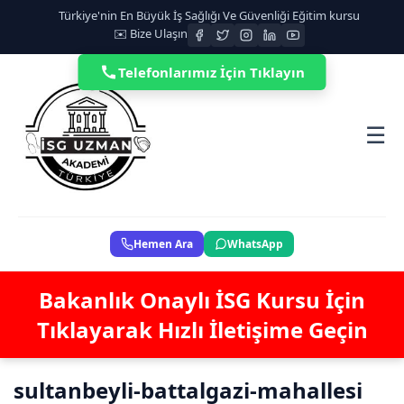
Türkiye'nin En Büyük İş Sağlığı Ve Güvenliği Eğitim kursu
✉️ Bize Ulaşın
Telefonlarımız İçin Tıklayın
☰
Hemen Ara
WhatsApp
Bakanlık Onaylı İSG Kursu İçin
Tıklayarak Hızlı İletişime Geçin
sultanbeyli-battalgazi-mahallesi