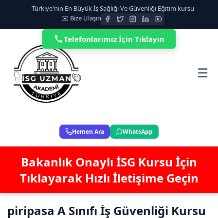
Türkiye'nin En Büyük İş Sağlığı Ve Güvenliği Eğitim kursu
✉️ Bize Ulaşın
Telefonlarımız İçin Tıklayın
☰
Hemen Ara
WhatsApp
Bakanlık Onaylı İSG Kursu İçin
Tıklayarak Hızlı İletişime Geçin
piripasa A Sınıfı İş Güvenliği Kursu