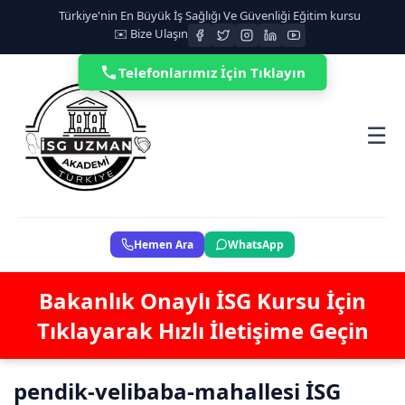
Türkiye'nin En Büyük İş Sağlığı Ve Güvenliği Eğitim kursu
✉️ Bize Ulaşın
Telefonlarımız İçin Tıklayın
☰
Hemen Ara
WhatsApp
Bakanlık Onaylı İSG Kursu İçin
Tıklayarak Hızlı İletişime Geçin
pendik-velibaba-mahallesi İSG