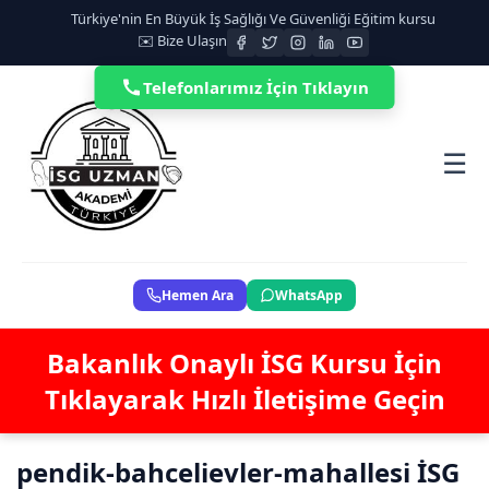
Türkiye'nin En Büyük İş Sağlığı Ve Güvenliği Eğitim kursu
✉️ Bize Ulaşın
Telefonlarımız İçin Tıklayın
☰
Hemen Ara
WhatsApp
Bakanlık Onaylı İSG Kursu İçin
Tıklayarak Hızlı İletişime Geçin
pendik-bahcelievler-mahallesi İSG