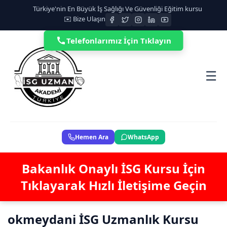
Türkiye'nin En Büyük İş Sağlığı Ve Güvenliği Eğitim kursu
✉️ Bize Ulaşın
Telefonlarımız İçin Tıklayın
☰
Hemen Ara
WhatsApp
Bakanlık Onaylı İSG Kursu İçin
Tıklayarak Hızlı İletişime Geçin
okmeydani İSG Uzmanlık Kursu