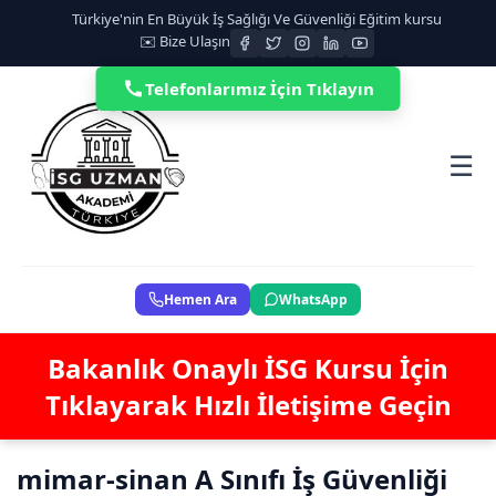
Türkiye'nin En Büyük İş Sağlığı Ve Güvenliği Eğitim kursu
✉️ Bize Ulaşın
Telefonlarımız İçin Tıklayın
☰
Hemen Ara
WhatsApp
Bakanlık Onaylı İSG Kursu İçin
Tıklayarak Hızlı İletişime Geçin
mimar-sinan A Sınıfı İş Güvenliği