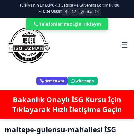
Türkiye'nin En Büyük İş Sağlığı Ve Güvenliği Eğitim kursu
✉️ Bize Ulaşın
Telefonlarımız İçin Tıklayın
☰
Hemen Ara
WhatsApp
Bakanlık Onaylı İSG Kursu İçin
Tıklayarak Hızlı İletişime Geçin
maltepe-gulensu-mahallesi İSG