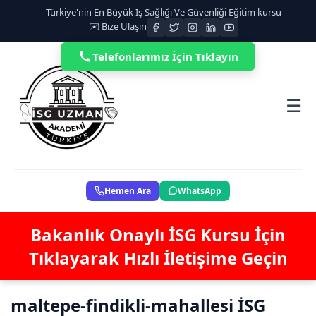
Türkiye'nin En Büyük İş Sağlığı Ve Güvenliği Eğitim kursu
✉️ Bize Ulaşın
Telefonlarımız İçin Tıklayın
☰
Hemen Ara
WhatsApp
Bakanlık Onaylı İSG Kursu İçin
Tıklayarak Hızlı İletişime Geçin
maltepe-findikli-mahallesi İSG