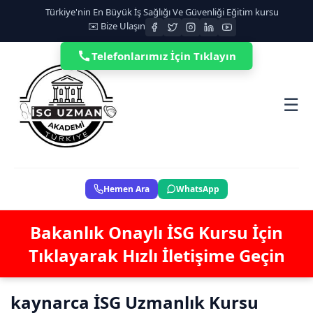
Türkiye'nin En Büyük İş Sağlığı Ve Güvenliği Eğitim kursu
✉️ Bize Ulaşın
Telefonlarımız İçin Tıklayın
☰
Hemen Ara
WhatsApp
Bakanlık Onaylı İSG Kursu İçin
Tıklayarak Hızlı İletişime Geçin
kaynarca İSG Uzmanlık Kursu