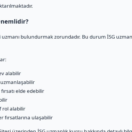
ktarılmaktadır.
nemlidir?
iği uzmanı bulundurmak zorundadır. Bu durum İSG uzmanlı
ar:
v alabilir
a uzmanlaşabilir
ırsatı elde edebilir
ilir
rol alabilir
 fırsatlarına ulaşabilir
itesi
üzerinden İSG uzmanlık kursu hakkında detaylı bilgi