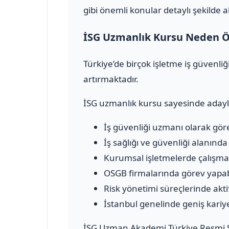
gibi önemli konular detaylı şekilde a
İSG Uzmanlık Kursu Neden Ö
Türkiye’de birçok işletme iş güvenl
artırmaktadır.
İSG uzmanlık kursu sayesinde adayl
İş güvenliği uzmanı olarak göre
İş sağlığı ve güvenliği alanınd
Kurumsal işletmelerde çalışma f
OSGB firmalarında görev yapab
Risk yönetimi süreçlerinde aktif 
İstanbul genelinde geniş kariyer
İSG Uzman Akademi Türkiye Resmi S