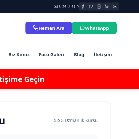
✉️ Bize Ulaşın
Hemen Ara
WhatsApp
Biz Kimiz
Foto Galeri
Blog
İletişim
etişime Geçin
su
📁
İSG Uzmanlık Kursu