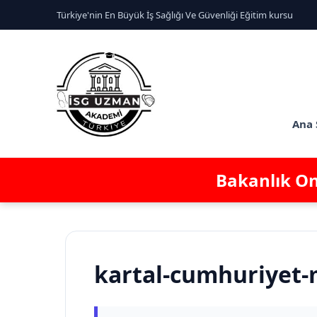
Türkiye'nin En Büyük İş Sağlığı Ve Güvenliği Eğitim kursu
Ana 
Bakanlık Ona
kartal-cumhuriyet-