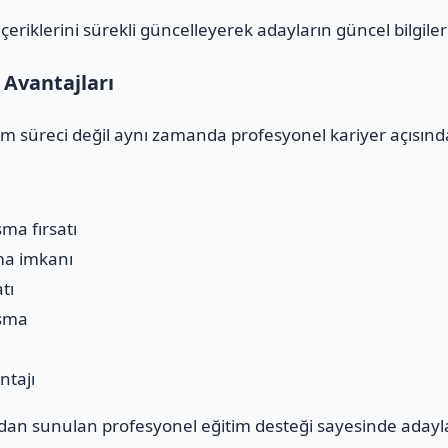
riklerini sürekli güncelleyerek adayların güncel bilgiler
Avantajları
im süreci değil aynı zamanda profesyonel kariyer açısında
şma fırsatı
ma imkanı
tı
aşma
ntajı
an sunulan profesyonel eğitim desteği sayesinde adayl