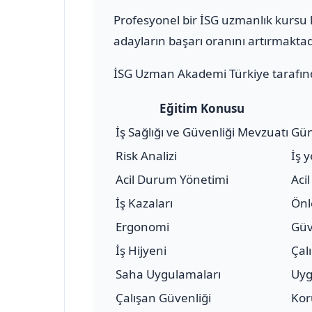
Profesyonel bir İSG uzmanlık kursu k
adayların başarı oranını artırmaktad
İSG Uzman Akademi Türkiye tarafınd
Eğitim Konusu
İş Sağlığı ve Güvenliği Mevzuatı
Gün
Risk Analizi
İş 
Acil Durum Yönetimi
Aci
İş Kazaları
Önl
Ergonomi
Güv
İş Hijyeni
Çal
Saha Uygulamaları
Uyg
Çalışan Güvenliği
Kor