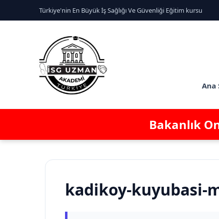
Türkiye'nin En Büyük İş Sağlığı Ve Güvenliği Eğitim kursu
Ana 
Bakanlık Ona
kadikoy-kuyubasi-m