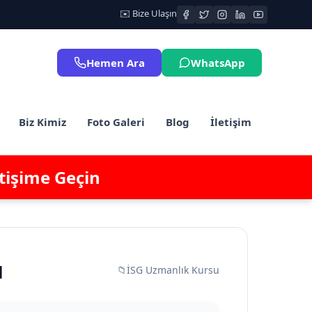
✉️ Bize Ulaşın
Hemen Ara
WhatsApp
Biz Kimiz
Foto Galeri
Blog
İletişim
etişime Geçin
u
📁
İSG Uzmanlık Kursu