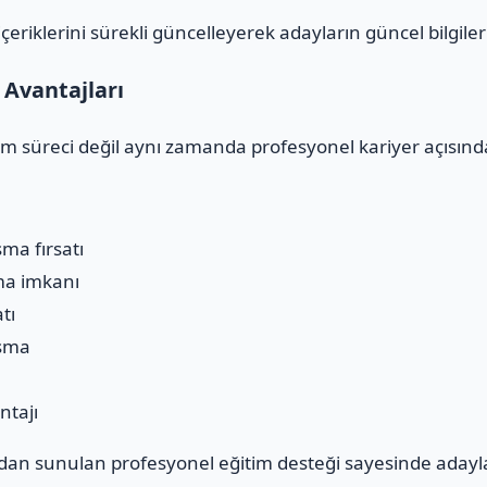
riklerini sürekli güncelleyerek adayların güncel bilgiler
Avantajları
im süreci değil aynı zamanda profesyonel kariyer açısında
şma fırsatı
ma imkanı
tı
aşma
ntajı
an sunulan profesyonel eğitim desteği sayesinde adayl