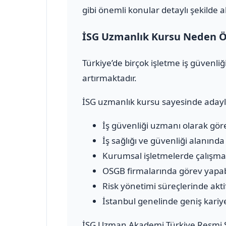
gibi önemli konular detaylı şekilde a
İSG Uzmanlık Kursu Neden Ö
Türkiye’de birçok işletme iş güvenl
artırmaktadır.
İSG uzmanlık kursu sayesinde adayl
İş güvenliği uzmanı olarak göre
İş sağlığı ve güvenliği alanınd
Kurumsal işletmelerde çalışma f
OSGB firmalarında görev yapab
Risk yönetimi süreçlerinde aktif 
İstanbul genelinde geniş kariyer
İSG Uzman Akademi Türkiye Resmi S