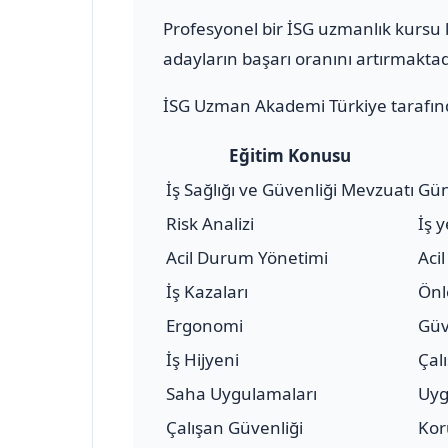
Profesyonel bir İSG uzmanlık kursu k
adayların başarı oranını artırmaktad
İSG Uzman Akademi Türkiye tarafınd
Eğitim Konusu
İş Sağlığı ve Güvenliği Mevzuatı
Gün
Risk Analizi
İş 
Acil Durum Yönetimi
Aci
İş Kazaları
Önl
Ergonomi
Güv
İş Hijyeni
Çal
Saha Uygulamaları
Uyg
Çalışan Güvenliği
Kor