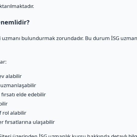
ktarılmaktadır.
nemlidir?
iği uzmanı bulundurmak zorundadır. Bu durum İSG uzmanlı
ar:
v alabilir
a uzmanlaşabilir
ırsatı elde edebilir
ilir
rol alabilir
 fırsatlarına ulaşabilir
itesi
üzerinden İSG uzmanlık kursu hakkında detaylı bilgi