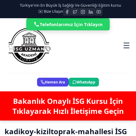
Türkiye'nin En Büyük İş Sağlığı Ve Güvenliği Eğitim kursu
✉️ Bize Ulaşın
Telefonlarımız İçin Tıklayın
☰
Hemen Ara
WhatsApp
Bakanlık Onaylı İSG Kursu İçin
Tıklayarak Hızlı İletişime Geçin
kadikoy-kiziltoprak-mahallesi İSG