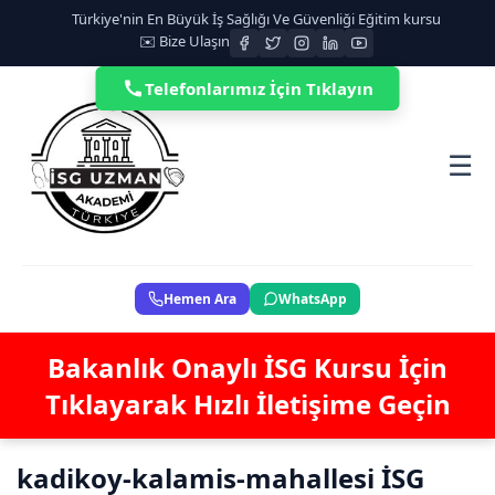
Türkiye'nin En Büyük İş Sağlığı Ve Güvenliği Eğitim kursu
✉️ Bize Ulaşın
Telefonlarımız İçin Tıklayın
☰
Hemen Ara
WhatsApp
Bakanlık Onaylı İSG Kursu İçin
Tıklayarak Hızlı İletişime Geçin
kadikoy-kalamis-mahallesi İSG