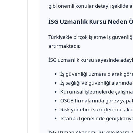
gibi önemli konular detaylı şekilde a
İSG Uzmanlık Kursu Neden Ö
Türkiye’de birçok işletme iş güvenl
artırmaktadır.
İSG uzmanlık kursu sayesinde adayl
İş güvenliği uzmanı olarak göre
İş sağlığı ve güvenliği alanınd
Kurumsal işletmelerde çalışma f
OSGB firmalarında görev yapab
Risk yönetimi süreçlerinde aktif 
İstanbul genelinde geniş kariyer
İSG Uzman Akademi Türkiye Resmi S