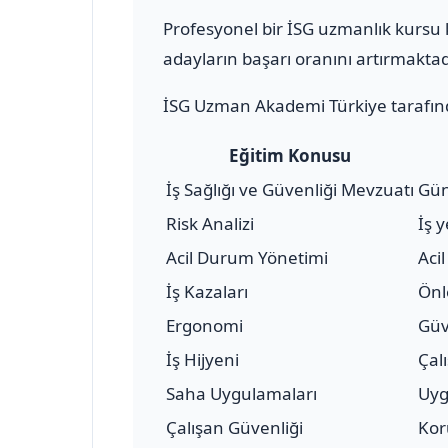
Profesyonel bir İSG uzmanlık kursu k
adayların başarı oranını artırmaktad
İSG Uzman Akademi Türkiye tarafınd
Eğitim Konusu
İş Sağlığı ve Güvenliği Mevzuatı
Gün
Risk Analizi
İş 
Acil Durum Yönetimi
Aci
İş Kazaları
Önl
Ergonomi
Güv
İş Hijyeni
Çal
Saha Uygulamaları
Uyg
Çalışan Güvenliği
Kor