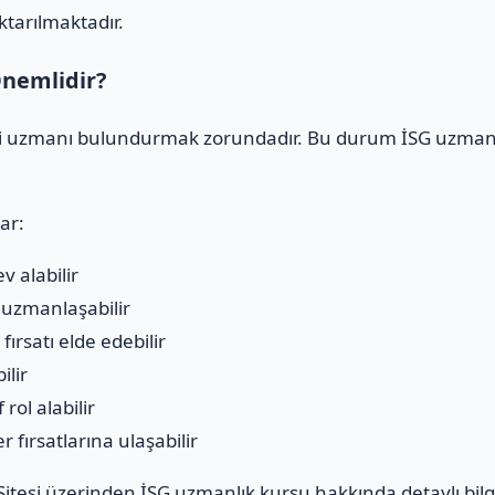
ktarılmaktadır.
nemlidir?
iği uzmanı bulundurmak zorundadır. Bu durum İSG uzmanlı
ar:
v alabilir
a uzmanlaşabilir
ırsatı elde edebilir
ilir
rol alabilir
 fırsatlarına ulaşabilir
itesi
üzerinden İSG uzmanlık kursu hakkında detaylı bilgi