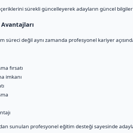
riklerini sürekli güncelleyerek adayların güncel bilgiler
Avantajları
im süreci değil aynı zamanda profesyonel kariyer açısında
şma fırsatı
ma imkanı
tı
aşma
ntajı
an sunulan profesyonel eğitim desteği sayesinde adayl