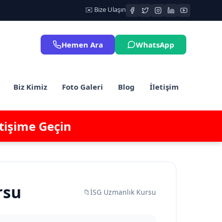
✉️ Bize Ulaşın
Hemen Ara
WhatsApp
Biz Kimiz
Foto Galeri
Blog
İletişim
etişime Geçin
rsu
📁
İSG Uzmanlık Kursu