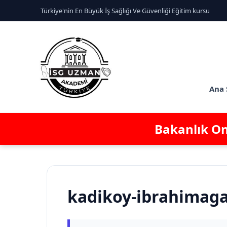
Türkiye'nin En Büyük İş Sağlığı Ve Güvenliği Eğitim kursu
Ana 
Bakanlık Ona
kadikoy-ibrahimaga