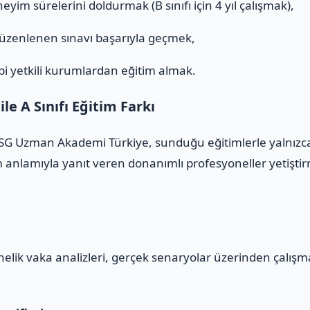
eyim sürelerini doldurmak (B sınıfı için 4 yıl çalışmak),
düzenlenen sınavı başarıyla geçmek,
i yetkili kurumlardan eğitim almak.
e A Sınıfı Eğitim Farkı
 İSG Uzman Akademi Türkiye, sunduğu eğitimlerle yalnızca 
anlamıyla yanıt veren donanımlı profesyoneller yetiştirm
yönelik vaka analizleri, gerçek senaryolar üzerinden çalış