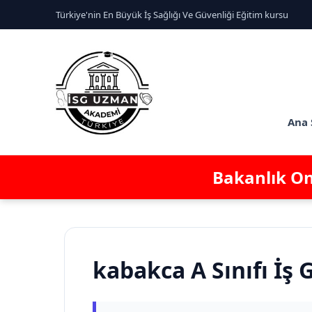
Türkiye'nin En Büyük İş Sağlığı Ve Güvenliği Eğitim kursu
Ana 
Bakanlık Ona
kabakca A Sınıfı İş 