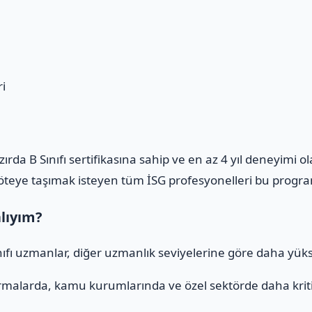
i
azırda B Sınıfı sertifikasına sahip ve en az 4 yıl deneyimi 
m öteye taşımak isteyen tüm İSG profesyonelleri bu program
alıyım?
ınıfı uzmanlar, diğer uzmanlık seviyelerine göre daha yüks
rmalarda, kamu kurumlarında ve özel sektörde daha kritik