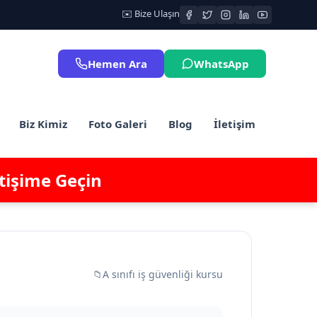
✉️ Bize Ulaşın
Hemen Ara
WhatsApp
Biz Kimiz
Foto Galeri
Blog
İletişim
etişime Geçin
📁
A sınıfı iş güvenliği kursu