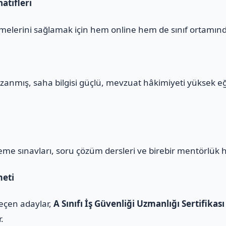
atifleri
melerini sağlamak için hem online hem de sınıf ortamınd
zanmış, saha bilgisi güçlü, mevzuat hâkimiyeti yüksek e
eme sınavları, soru çözüm dersleri ve birebir mentörlük 
meti
geçen adaylar,
A Sınıfı İş Güvenliği Uzmanlığı Sertifikası
r.