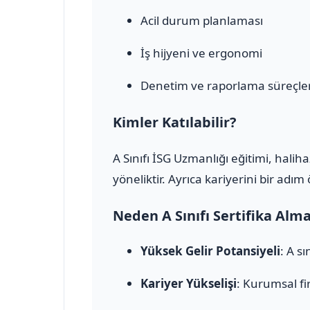
Acil durum planlaması
İş hijyeni ve ergonomi
Denetim ve raporlama süreçler
Kimler Katılabilir?
A Sınıfı İSG Uzmanlığı eğitimi, halih
yöneliktir. Ayrıca kariyerini bir adı
Neden A Sınıfı Sertifika Alm
Yüksek Gelir Potansiyeli
: A s
Kariyer Yükselişi
: Kurumsal fi