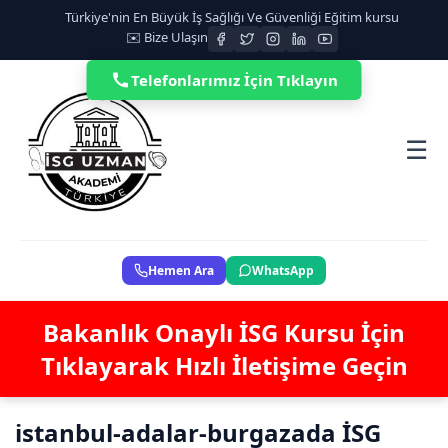
Türkiye'nin En Büyük İş Sağlığı Ve Güvenliği Eğitim kursu
✉️ Bize Ulaşın
Telefonlarımız İçin Tıklayın
☰
Hemen Ara
WhatsApp
Bakanlık Onaylı İSG Kursu İçin
Tıklayarak Hızlı İletişime Geçin
istanbul-adalar-burgazada İSG