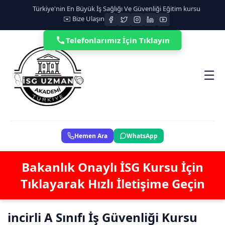
Türkiye'nin En Büyük İş Sağlığı Ve Güvenliği Eğitim kursu
✉️ Bize Ulaşın
Telefonlarımız İçin Tıklayın
☰
Hemen Ara
WhatsApp
Bakanlık Onaylı İSG Kursu İçin
Tıklayarak Hızlı İletişime Geçin
incirli A Sınıfı İş Güvenliği Kursu