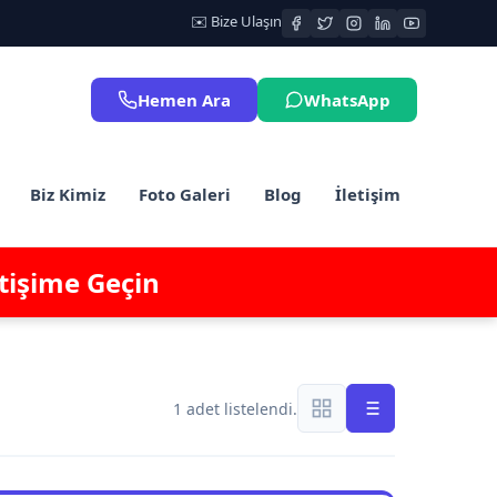
✉️ Bize Ulaşın
Hemen Ara
WhatsApp
Biz Kimiz
Foto Galeri
Blog
İletişim
etişime Geçin
1 adet listelendi.