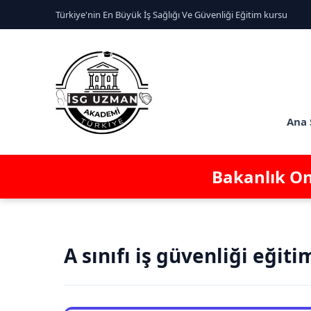
Türkiye'nin En Büyük İş Sağlığı Ve Güvenliği Eğitim kursu
Ana 
Bakanlık Ona
A sınıfı iş güvenliği eğiti