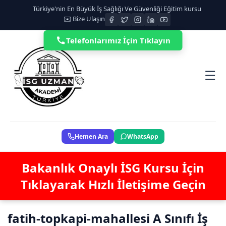
Türkiye'nin En Büyük İş Sağlığı Ve Güvenliği Eğitim kursu
✉️ Bize Ulaşın
Telefonlarımız İçin Tıklayın
☰
Hemen Ara
WhatsApp
Bakanlık Onaylı İSG Kursu İçin
Tıklayarak Hızlı İletişime Geçin
fatih-topkapi-mahallesi A Sınıfı İş