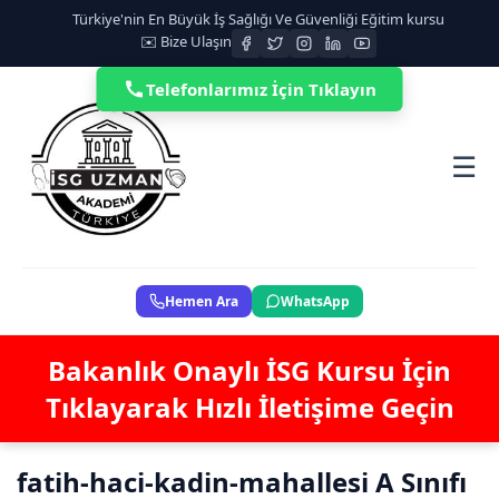
Türkiye'nin En Büyük İş Sağlığı Ve Güvenliği Eğitim kursu
✉️ Bize Ulaşın
Telefonlarımız İçin Tıklayın
☰
Hemen Ara
WhatsApp
Bakanlık Onaylı İSG Kursu İçin
Tıklayarak Hızlı İletişime Geçin
fatih-haci-kadin-mahallesi A Sınıfı