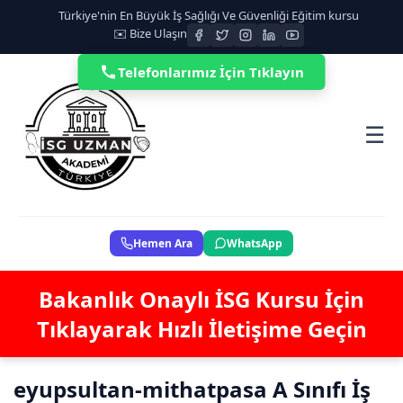
Türkiye'nin En Büyük İş Sağlığı Ve Güvenliği Eğitim kursu
✉️ Bize Ulaşın
Telefonlarımız İçin Tıklayın
☰
Hemen Ara
WhatsApp
Bakanlık Onaylı İSG Kursu İçin
Tıklayarak Hızlı İletişime Geçin
eyupsultan-mithatpasa A Sınıfı İş