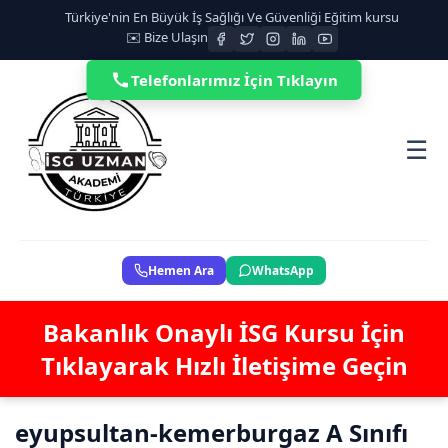
Türkiye'nin En Büyük İş Sağlığı Ve Güvenliği Eğitim kursu
✉️ Bize Ulaşın
Telefonlarımız İçin Tıklayın
☰
Hemen Ara
WhatsApp
Bakanlık Onaylı İSG Kursu İçin
Tıklayarak Hızlı İletişime Geçin
eyupsultan-kemerburgaz A Sınıfı