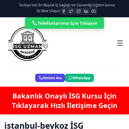
Türkiye'nin En Büyük İş Sağlığı Ve Güvenliği Eğitim kursu
✉️ Bize Ulaşın
Telefonlarımız İçin Tıklayın
☰
Hemen Ara
WhatsApp
Bakanlık Onaylı İSG Kursu İçin
Tıklayarak Hızlı İletişime Geçin
istanbul-beykoz İSG