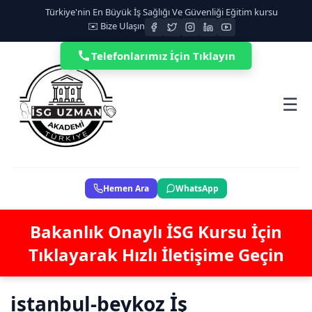
Türkiye'nin En Büyük İş Sağlığı Ve Güvenliği Eğitim kursu
✉️ Bize Ulaşın
Telefonlarımız İçin Tıklayın
☰
Hemen Ara
WhatsApp
Bakanlık Onaylı İSG Kursu İçin
Tıklayarak Hızlı İletişime Geçin
istanbul-beykoz İş