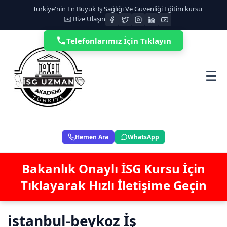
Türkiye'nin En Büyük İş Sağlığı Ve Güvenliği Eğitim kursu
✉️ Bize Ulaşın
Telefonlarımız İçin Tıklayın
☰
Hemen Ara
WhatsApp
Bakanlık Onaylı İSG Kursu İçin
Tıklayarak Hızlı İletişime Geçin
istanbul-beykoz İş