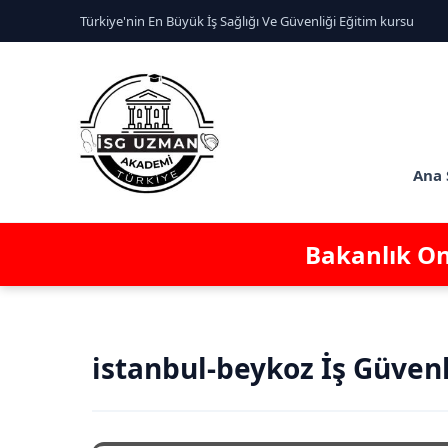
Türkiye'nin En Büyük İş Sağlığı Ve Güvenliği Eğitim kursu
Ana 
Bakanlık Ona
istanbul-beykoz İş Güven