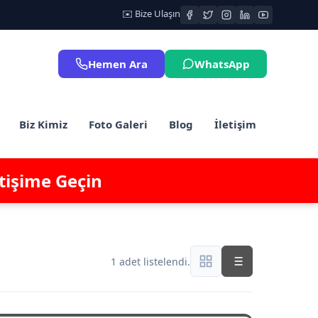
✉️ Bize Ulaşın
Hemen Ara
WhatsApp
Biz Kimiz
Foto Galeri
Blog
İletişim
etişime Geçin
1 adet listelendi.