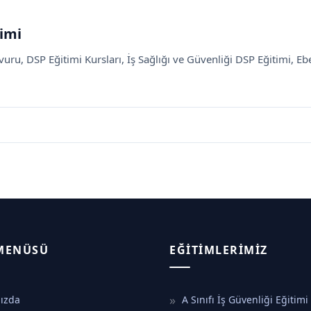
timi
ru, DSP Eğitimi Kursları, İş Sağlığı ve Güvenliği DSP Eğitimi, Ebe 
 MENÜSÜ
EĞITIMLERIMIZ
ızda
A Sınıfı İş Güvenliği Eğitimi