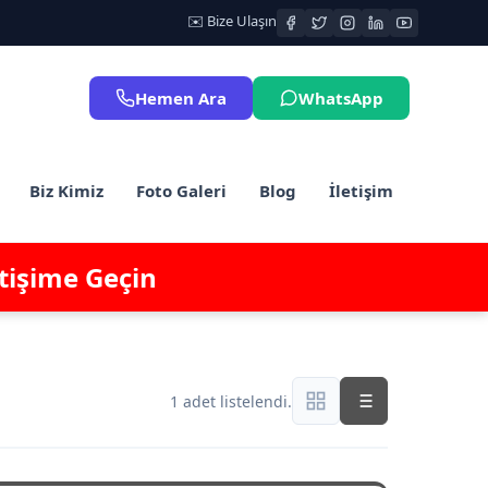
✉️ Bize Ulaşın
Hemen Ara
WhatsApp
Biz Kimiz
Foto Galeri
Blog
İletişim
etişime Geçin
1 adet listelendi.