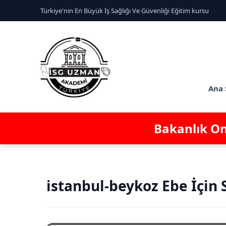
Türkiye'nin En Büyük İş Sağlığı Ve Güvenliği Eğitim kursu
Ana 
Bakanlık Ona
istanbul-beykoz Ebe İçin 