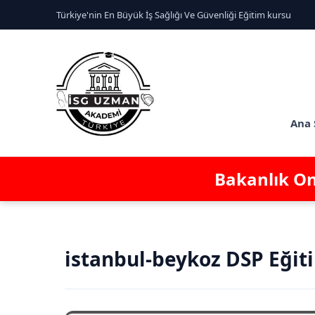
Türkiye'nin En Büyük İş Sağlığı Ve Güvenliği Eğitim kursu
Ana 
Bakanlık Ona
istanbul-beykoz DSP Eğiti