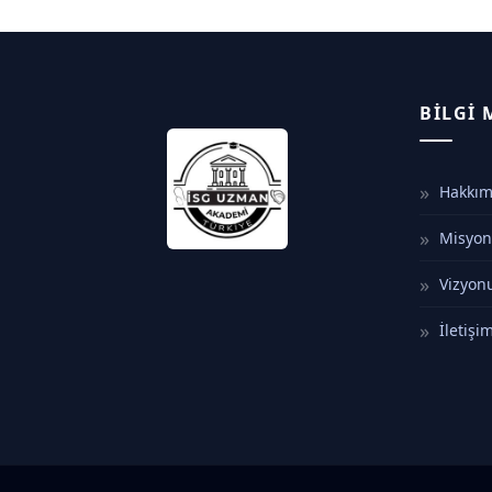
BILGI
Hakkım
Misyo
Vizyo
İletişi