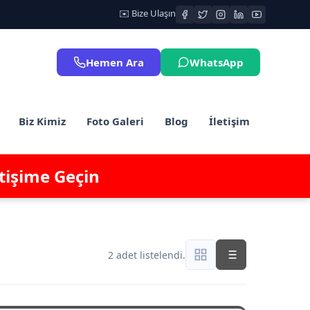
✉️ Bize Ulaşın
Hemen Ara
WhatsApp
Biz Kimiz
Foto Galeri
Blog
İletişim
etişime Geçin
2 adet listelendi.