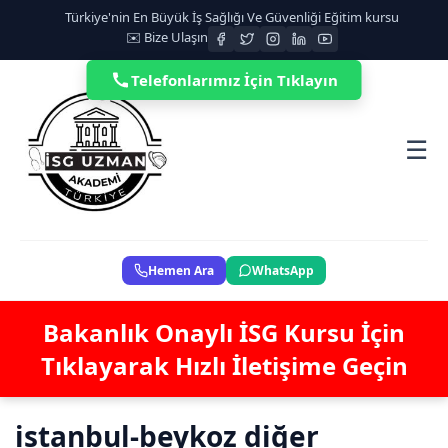
Türkiye'nin En Büyük İş Sağlığı Ve Güvenliği Eğitim kursu
✉️ Bize Ulaşın
Telefonlarımız İçin Tıklayın
☰
Hemen Ara
WhatsApp
Bakanlık Onaylı İSG Kursu İçin
Tıklayarak Hızlı İletişime Geçin
istanbul-beykoz diğer