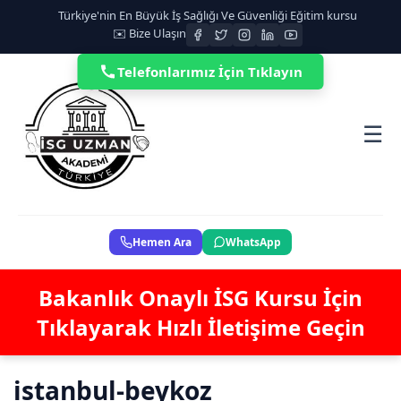
Türkiye'nin En Büyük İş Sağlığı Ve Güvenliği Eğitim kursu
✉️ Bize Ulaşın
Telefonlarımız İçin Tıklayın
☰
Hemen Ara
WhatsApp
Bakanlık Onaylı İSG Kursu İçin
Tıklayarak Hızlı İletişime Geçin
istanbul-beykoz