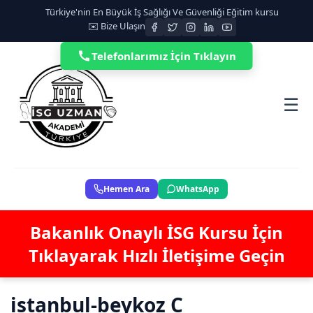
Türkiye'nin En Büyük İş Sağlığı Ve Güvenliği Eğitim kursu
✉️ Bize Ulaşın
Telefonlarımız İçin Tıklayın
☰
Hemen Ara
WhatsApp
Bakanlık Onaylı İSG Kursu İçin
Tıklayarak Hızlı İletişime Geçin
istanbul-beykoz C