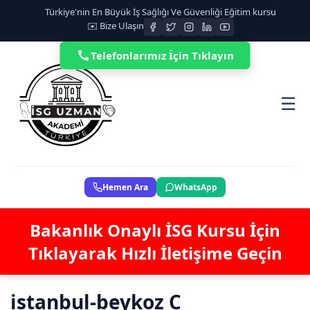
Türkiye'nin En Büyük İş Sağlığı Ve Güvenliği Eğitim kursu
✉️ Bize Ulaşın
Telefonlarımız İçin Tıklayın
☰
Hemen Ara
WhatsApp
Bakanlık Onaylı İSG Kursu İçin
Tıklayarak Hızlı İletişime Geçin
istanbul-beykoz C