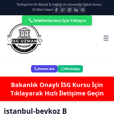
Türkiye'nin En Büyük İş Sağlığı Ve Güvenliği Eğitim kursu
✉️ Bize Ulaşın
Telefonlarımız İçin Tıklayın
☰
Hemen Ara
WhatsApp
Bakanlık Onaylı İSG Kursu İçin
Tıklayarak Hızlı İletişime Geçin
istanbul-beykoz B