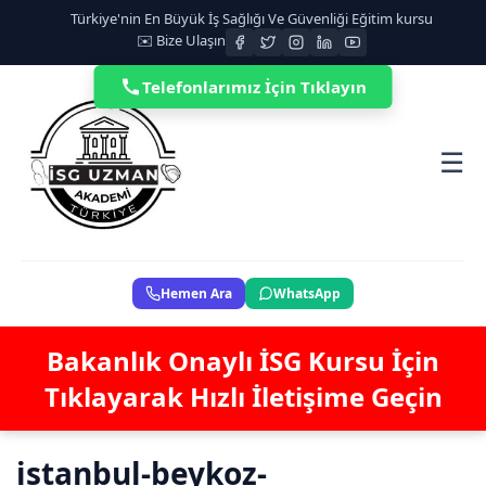
Türkiye'nin En Büyük İş Sağlığı Ve Güvenliği Eğitim kursu
✉️ Bize Ulaşın
Telefonlarımız İçin Tıklayın
☰
Hemen Ara
WhatsApp
Bakanlık Onaylı İSG Kursu İçin
Tıklayarak Hızlı İletişime Geçin
istanbul-beykoz-