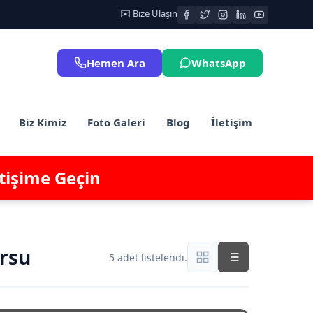
✉️ Bize Ulaşın
Hemen Ara
WhatsApp
Biz Kimiz
Foto Galeri
Blog
İletişim
etişime Geçin
ursu
5 adet listelendi.