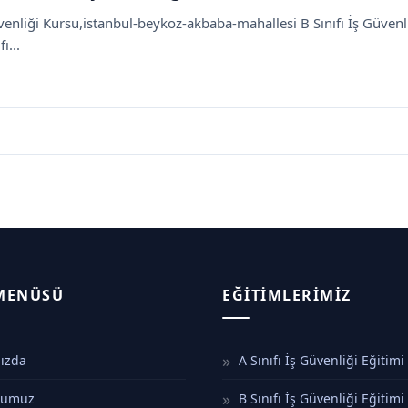
venliği Kursu,istanbul-beykoz-akbaba-mahallesi B Sınıfı İş Güven
ı...
 MENÜSÜ
EĞITIMLERIMIZ
ızda
A Sınıfı İş Güvenliği Eğitimi
numuz
B Sınıfı İş Güvenliği Eğitimi