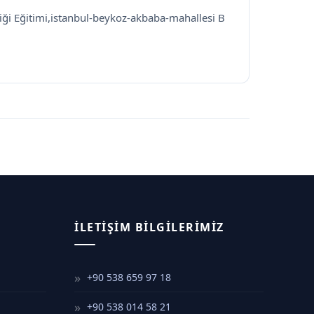
liği Eğitimi,istanbul-beykoz-akbaba-mahallesi B
İLETIŞIM BILGILERIMIZ
+90 538 659 97 18
+90 538 014 58 21