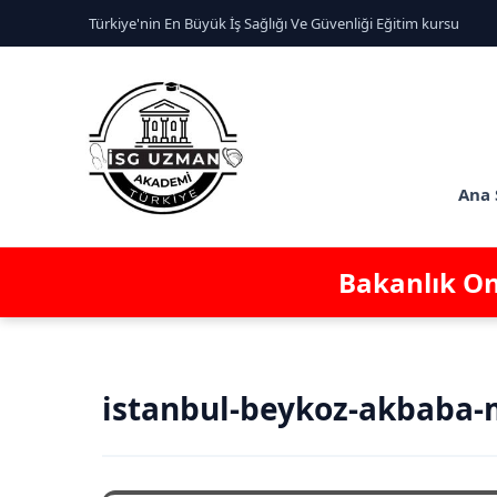
Türkiye'nin En Büyük İş Sağlığı Ve Güvenliği Eğitim kursu
Ana 
Bakanlık Ona
istanbul-beykoz-akbaba-ma