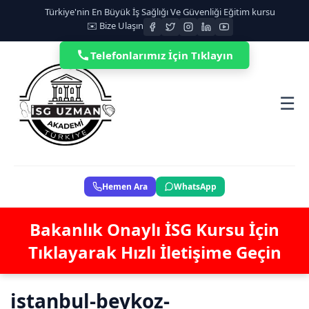
Türkiye'nin En Büyük İş Sağlığı Ve Güvenliği Eğitim kursu
✉️ Bize Ulaşın
Telefonlarımız İçin Tıklayın
☰
Hemen Ara
WhatsApp
Bakanlık Onaylı İSG Kursu İçin
Tıklayarak Hızlı İletişime Geçin
istanbul-beykoz-