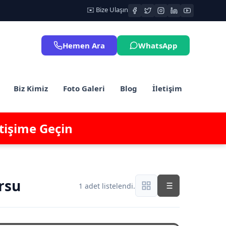
✉️ Bize Ulaşın
Hemen Ara
WhatsApp
Biz Kimiz
Foto Galeri
Blog
İletişim
etişime Geçin
rsu
1 adet listelendi.