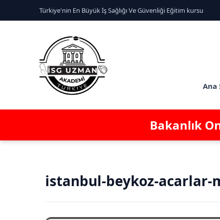
Türkiye'nin En Büyük İş Sağlığı Ve Güvenliği Eğitim kursu
Ana 
Bakanlık Ona
istanbul-beykoz-acarlar-m